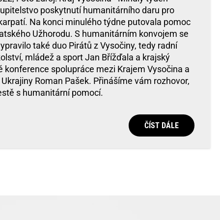
tupitelstvo poskytnutí humanitárního daru pro
karpatí. Na konci minulého týdne putovala pomoc
patského Užhorodu. S humanitárním konvojem se
ypravilo také duo Pirátů z Vysočiny, tedy radní
olství, mládež a sport Jan Břížďala a krajský
álé konference spolupráce mezi Krajem Vysočina a
 Ukrajiny Roman Pašek. Přinášíme vám rozhovor,
cestě s humanitární pomocí.
ČÍST DÁLE