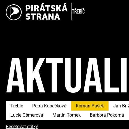
Třebíč
AKTUAL
Třebíč
Petra Kopečková
Roman Pašek
Jan Bří
Lucie Ošmerová
Martin Tomek
Barbora Pokorná
Resetovat štítky