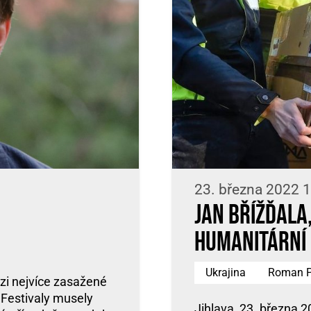
23. března 2022 1
Jan Břížďala
humanitární 
Ukrajina
Roman 
zi nejvíce zasažené
. Festivaly musely
Jihlava, 23. března 2