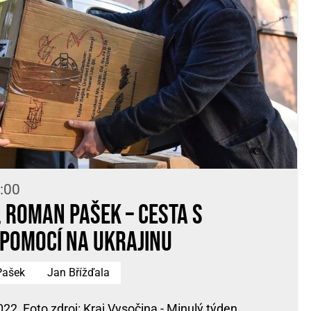
:00
, Roman Pašek – cesta s
pomocí na Ukrajinu
Pašek
Jan Břížďala
022, Foto zdroj: Kraj Vysočina - Minulý týden