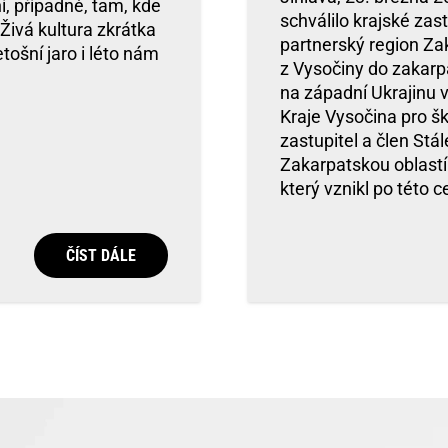
, případně, tam, kde
schválilo krajské zas
Živá kultura zkrátka
partnerský region Za
ošní jaro i léto nám
z Vysočiny do zakar
na západní Ukrajinu v
Kraje Vysočina pro šk
zastupitel a člen St
Zakarpatskou oblastí
který vznikl po této 
ČÍST DÁLE