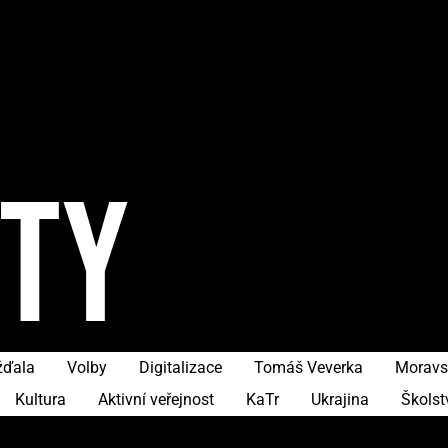
ITY
žďala
Volby
Digitalizace
Tomáš Veverka
Moravs
Kultura
Aktivní veřejnost
KaTr
Ukrajina
Školst