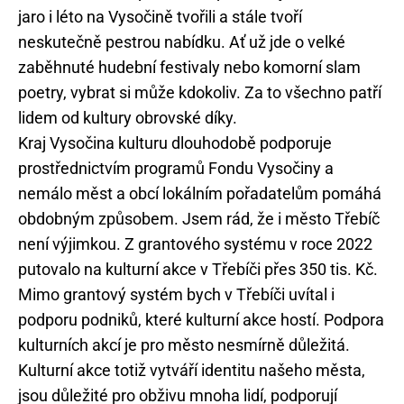
jaro i léto na Vysočině tvořili a stále tvoří
neskutečně pestrou nabídku. Ať už jde o velké
zaběhnuté hudební festivaly nebo komorní slam
poetry, vybrat si může kdokoliv. Za to všechno patří
lidem od kultury obrovské díky.
Kraj Vysočina kulturu dlouhodobě podporuje
prostřednictvím programů Fondu Vysočiny a
nemálo měst a obcí lokálním pořadatelům pomáhá
obdobným způsobem. Jsem rád, že i město Třebíč
není výjimkou. Z grantového systému v roce 2022
putovalo na kulturní akce v Třebíči přes 350 tis. Kč.
Mimo grantový systém bych v Třebíči uvítal i
podporu podniků, které kulturní akce hostí. Podpora
kulturních akcí je pro město nesmírně důležitá.
Kulturní akce totiž vytváří identitu našeho města,
jsou důležité pro obživu mnoha lidí, podporují