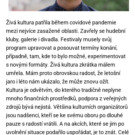
Živá kultura patřila během covidové pandemie
mezi nejvíce zasažené oblasti. Zavřely se hudební
kluby, galerie i divadla. Festivaly musely svůj
program upravovat a posouvat termíny konání,
případně, tam, kde to bylo možné, experimentovat
s novými formáty. Živá kultura zkrátka málem
umřela. Mám proto obrovskou radost, že letošní
jaro i léto nám ukázalo, že může znovu ožít.
Kultura je odvětvím, do kterého tradičně neplyne
mnoho finančních prostředků, podpora z veřejných
zdrojů bývá nejistá. Většina kulturních organizátorů
jsou nadšenci, kteří se ke svému oboru po dlouhé
pauze s radostí vrátili. A na akcích, které se jim po
uvolnění situace podařilo uspořádat, je to znát. Celé