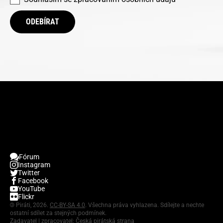
ODEBÍRAT
Fórum
Instagram
Twitter
Facebook
YouTube
Flickr
©
Piráti, 2026.
CC-BY-SA 4.0
. Všechna práva vyhlazena. Sdílejte a nechte
ostatní sdílet za stejných podmínek.
Zadavatel | zpracovatel: Česká pirátská strana