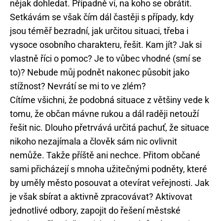
nějak dohledat. Případně ví, na koho se obrátit.
Setkávám se však čím dál častěji s případy, kdy
jsou téměř bezradní, jak určitou situaci, třeba i
vysoce osobního charakteru, řešit. Kam jít? Jak si
vlastně říci o pomoc? Je to vůbec vhodné (smí se
to)? Nebude můj podnět nakonec působit jako
stížnost? Nevrátí se mi to ve zlém?
Cítíme všichni, že podobná situace z většiny vede k
tomu, že občan mávne rukou a dál raději netouží
řešit nic. Dlouho přetrvává určitá pachuť, že situace
nikoho nezajímala a člověk sám nic ovlivnit
nemůže. Takže příště ani nechce. Přitom občané
sami přicházejí s mnoha užitečnými podněty, které
by uměly město posouvat a otevírat veřejnosti. Jak
je však sbírat a aktivně zpracovávat? Aktivovat
jednotlivé odbory, zapojit do řešení městské