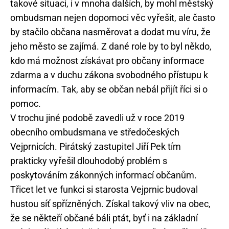
takové situaci, i v mnoha dalších, by mohl městský
ombudsman nejen dopomoci věc vyřešit, ale často
by stačilo občana nasměrovat a dodat mu víru, že
jeho město se zajímá. Z dané role by to byl někdo,
kdo má možnost získávat pro občany informace
zdarma a v duchu zákona svobodného přístupu k
informacím. Tak, aby se občan nebál přijít říci si o
pomoc.
V trochu jiné podobě zavedli už v roce 2019
obecního ombudsmana ve středočeských
Vejprnicích. Pirátský zastupitel Jiří Pek tím
prakticky vyřešil dlouhodobý problém s
poskytováním zákonných informací občanům.
Třicet let ve funkci si starosta Vejprnic budoval
hustou síť spřízněných. Získal takový vliv na obec,
že se někteří občané báli ptát, byť i na základní