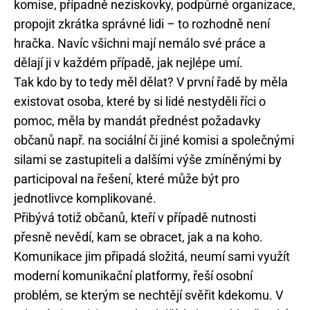
komise, případně neziskovky, podpůrné organizace,
propojit zkrátka správné lidi – to rozhodně není
hračka. Navíc všichni mají nemálo své práce a
dělají ji v každém případě, jak nejlépe umí.
Tak kdo by to tedy měl dělat? V první řadě by měla
existovat osoba, které by si lidé nestyděli říci o
pomoc, měla by mandát přednést požadavky
občanů např. na sociální či jiné komisi a společnými
silami se zastupiteli a dalšími výše zmíněnými by
participoval na řešení, které může být pro
jednotlivce komplikované.
Přibývá totiž občanů, kteří v případě nutnosti
přesně nevědí, kam se obracet, jak a na koho.
Komunikace jim připadá složitá, neumí sami využít
moderní komunikační platformy, řeší osobní
problém, se kterým se nechtějí svěřit kdekomu. V